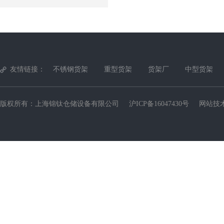
友情链接：
不锈钢货架
重型货架
货架厂
中型货架
版权所有：上海锦钛仓储设备有限公司
沪ICP备16047430号
网站技术