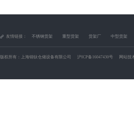
友情链接：
不锈钢货架
重型货架
货架厂
中型货架
版权所有：上海锦钛仓储设备有限公司
沪ICP备16047430号
网站技术